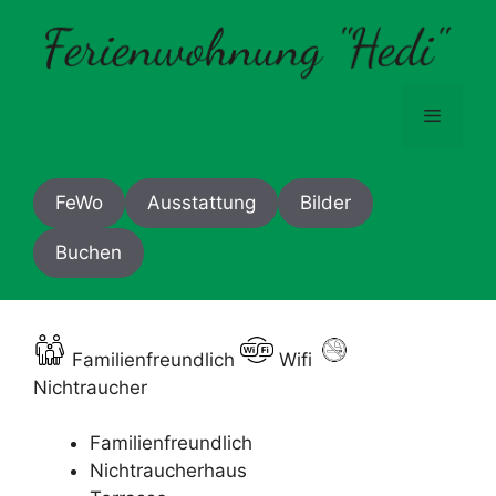
Zum
Inhalt
springen
Menü
FeWo
Ausstattung
Bilder
Buchen
Familienfreundlich
Wifi
Nichtraucher
Familienfreundlich
Nichtraucherhaus